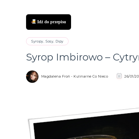
Idź do przepisu
zukaj
Syropy, Sosy, Dipy
Syrop Imbirowo – Cytr
Magdalena Froń - Kulinarne Co Nieco
26/01/20