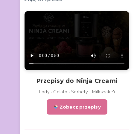
Przepisy do Ninja Creami
Lody • Gelato • Sorbety • Milkshake'i
Zobacz przepisy