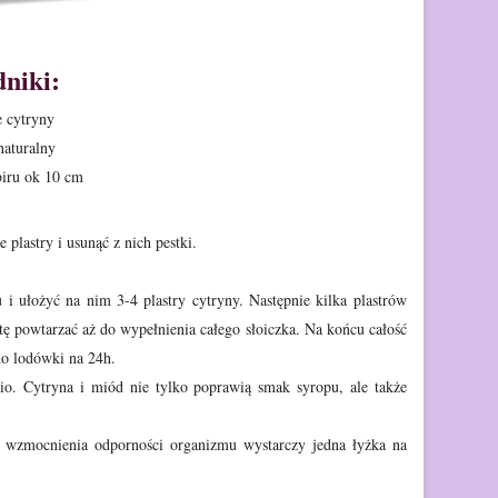
dniki:
e cytryny
naturalny
biru ok 10 cm
e plastry i usunąć z nich pestki.
u
i ułożyć na nim 3-4 plastry cytryny. Następnie kilka plastrów
tę powtarzać aż do wypełnienia całego słoiczka. Na końcu całość
do
lodówki na 24h.
io. Cytryna
i miód nie tylko poprawią smak syropu, ale także
wzmocnienia odporności organizmu wystarczy jedna łyżka na