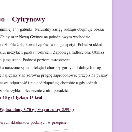
wo – Cytrynowy
jmniej 144 gatunki. Naturalny zasięg rodzaju obejmuje obszar
e Chiny oraz Nową Gwineę na
południowym wschodzie.
dzi bóle żołądkowe i zębów, wzmaga apetyt. Pobudza układ
u, nieżytach gardła i oskrzeli.
Zapobiega mdłościom. Obniża
je jamę
ustną. Podnosi poziom testosteronu.
oku
narażone są na infekcje i choroby górnych i dolnych dróg
 najlepszy stan zdrowia pragnę zaproponować przepis
na pyszny
aszą odporność i
nie dać złapać się chorobie a gdy jednak
sobie szybko i
skutecznie z nim poradzić.
 10 g (1 łyżka): 15 kcal
 Węglowodany 3.70 g ( w tym cukry 2.99 g)
kowych składników podanych w przepisie.