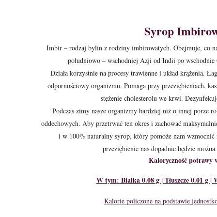
Syrop Imbiro
Imbir – rodzaj bylin z rodziny imbirowatych. Obejmuje, co
na
południowo – wschodniej Azji od Indii po wschodni
Działa korzystnie na procesy trawienne i układ krą
żenia.
Łago
odpornościowy
organizmu. Pomaga przy przeziębieniach, kaszl
stężenie cholesterolu we krwi. Dezynfeku
Podczas zimy nasze organizmy bardziej niż o innej porze r
oddechowych. Aby przetrwać
ten okres i zachować maksymalnie
i w 100% naturalny syrop, który pomoże nam wzmocnić n
przeziębienie nas dopadnie będzie można 
Kaloryczność potrawy w
W tym: Białka 0.08 g | Tłuszcze 0.01 g |
Kalorie policzone na podstawie jednost