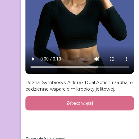
Poznaj Symbiosys Alflorex Dual Action i zadbaj o
codzienne wsparcie mikrobioty jelitowej.
Zobacz więcej
Przepisy do Ninja Creami