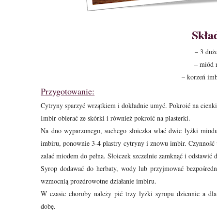
Skła
– 3 duż
– miód 
– korzeń im
Przygotowanie:
Cytryny sparzyć wrzątkiem i dokładnie umyć. Pokroić na
cienki
Imbir obierać ze skórki i również
pokroić na plasterki.
Na dno wyparzonego, suchego słoiczka wlać dwie łyżki miod
imbiru, ponownie
3-4 plastry cytryny i znowu imbir. Czynność 
zalać miodem do pełna. Słoiczek szczelnie zamknąć i odstawić 
Syrop dodawać do herbaty, wody lub przyjmować bezpośredn
wzmocnią prozdrowotne działanie
imbiru.
W czasie choroby należy pić trzy łyżki syropu dziennie a dla
dobę.