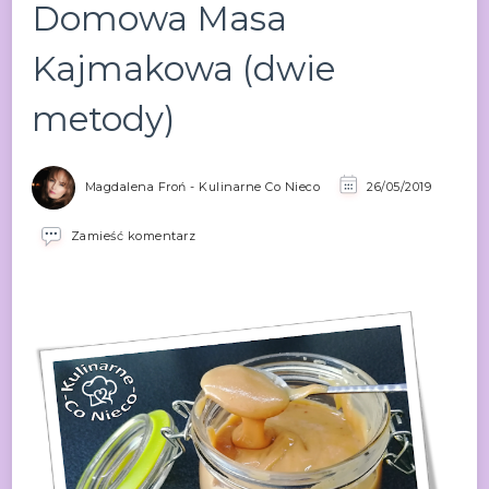
Domowa Masa
Kajmakowa (dwie
metody)
Magdalena Froń - Kulinarne Co Nieco
26/05/2019
we
Zamieść komentarz
wpisie
Domowa
Masa
Kajmakowa
(dwie
metody)