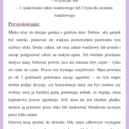
– ½ łyżeczki soli
– 1 opakowanie cukru waniliowego lub 2 łyżeczki aromatu
waniliowego
Przygotowanie:
Mleko wlać do dużego garnka o grubym dnie. Dobrze, aby garnek
był szeroki, ponieważ im większa powierzchnia parowania tym
szybszy efekt. Dodać
cukier, sól oraz cukier waniliowy lub aromat i
zacząć podgrzewać całość na
małym ogniu. Sól świetnie przełamie
słodycz masy. Gotować powoli, lecz nie
mieszać zbyt często – tylko
od czasu do czasu. Proces ten wymaga cierpliwości.
Masa powinna
po ok 2 godzinach gotowania zacząć zgęstnieć – na tym etapie
można
podjąć decyzję, czy konsystencja masy ma być rzadsza czy
wolimy mieć ją
bardziej gęstą, pamiętając jednak, że stygnąc, masa
kajmakowa jeszcze zgęstnieje.
Jeśli masa nie jest idealnie gładka,
możesz ją przetrzeć przez sitko lub
zmiksować blenderem ręcznym
przez kilka minut.
Gotową masę przelać do słoiczka. Gdy masa całkowicie
wystygnie