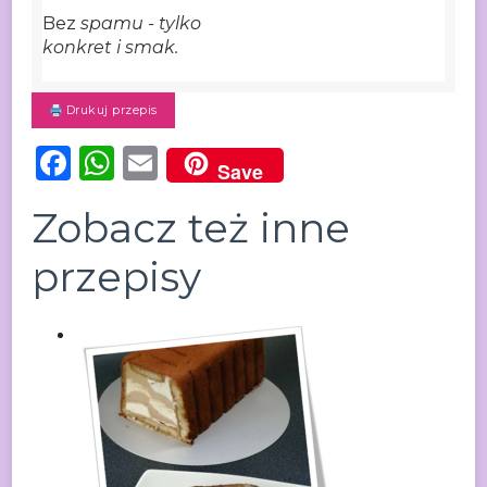
Bez
spamu - tylko
konkret i smak.
Drukuj przepis
Facebook
WhatsApp
Email
Save
Zobacz też inne
przepisy