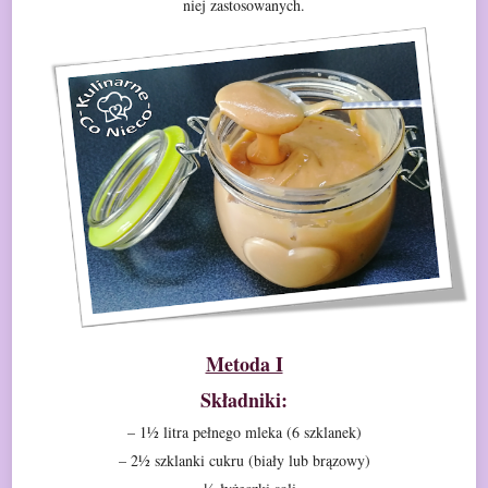
niej
zastosowanych.
Metoda I
Składniki:
– 1½ litra pełnego mleka (6 szklanek)
– 2½ szklanki cukru (biały lub brązowy)