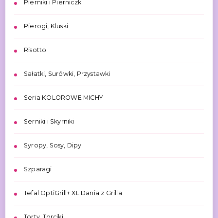
Pierniki i Pierniczki
Pierogi, Kluski
Risotto
Sałatki, Surówki, Przystawki
Seria KOLOROWE MICHY
Serniki i Skyrniki
Syropy, Sosy, Dipy
Szparagi
Tefal OptiGrill+ XL Dania z Grilla
Torty, Torciki