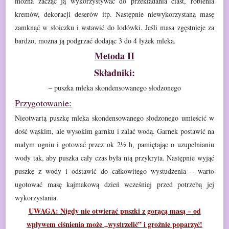
można zacząć ją wykorzystywać do przekładania ciast, robienia
kremów,
dekoracji deserów itp. Następnie niewykorzystaną masę
zamknąć w słoiczku i
wstawić do lodówki. Jeśli masa zgęstnieje za
bardzo, można ją podgrzać dodając
3 do 4 łyżek mleka.
Metoda II
Składniki:
– puszka mleka skondensowanego słodzonego
Przygotowanie:
Nieotwartą puszkę mleka skondensowanego słodzonego umieścić w
dość wąskim, ale wysokim garnku i zalać wodą. Garnek postawić na
małym ogniu i
gotować przez ok 2½ h, pamiętając o uzupełnianiu
wody tak, aby puszka cały czas
była nią przykryta. Następnie wyjąć
puszkę z wody i odstawić do całkowitego
wystudzenia – warto
ugotować masę kajmakową dzień wcześniej przed potrzebą jej
wykorzystania.
UWAGA: Nigdy nie otwierać puszki z gorącą masą – od
wpływem
ciśnienia może „wystrzelić” i groźnie poparzyć!