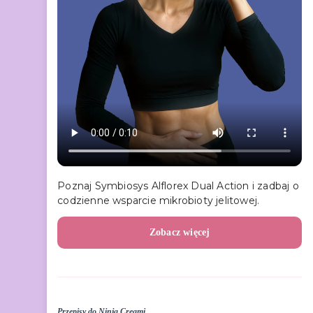
Poznaj Symbiosys Alflorex Dual Action i zadbaj o
codzienne wsparcie mikrobioty jelitowej.
Zobacz więcej
Przepisy do Ninja Creami