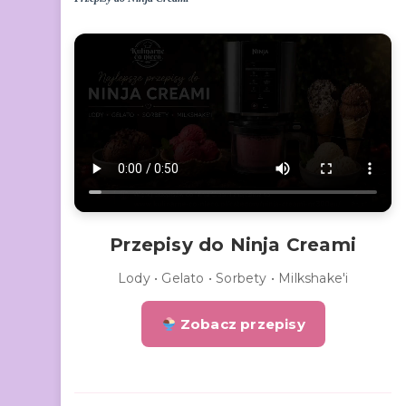
Przepisy do Ninja Creami
Lody • Gelato • Sorbety • Milkshake'i
Zobacz przepisy