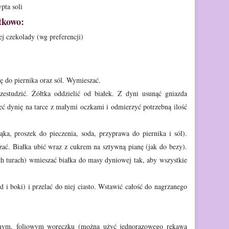
pta soli
tkowo:
ej czekolady (wg preferencji)
wę
do piernika oraz sól. Wymieszać.
estudzić.
Żółtka oddzielić od białek. Z dyni usunąć gniazda
zeć dynię na tarce z małymi oczkami i
odmierzyć potrzebną ilość
ka, proszek do pieczenia, soda, przyprawa do piernika i sól).
zać. Białka ubić wraz z cukrem na
sztywną pianę (jak do bezy).
h turach) wmieszać białka do masy dyniowej tak, aby wszystkie
d i boki) i przelać do niej ciasto. Wstawić całość do nagrzanego
nym,
foliowym woreczku (można użyć jednorazowego rękawa