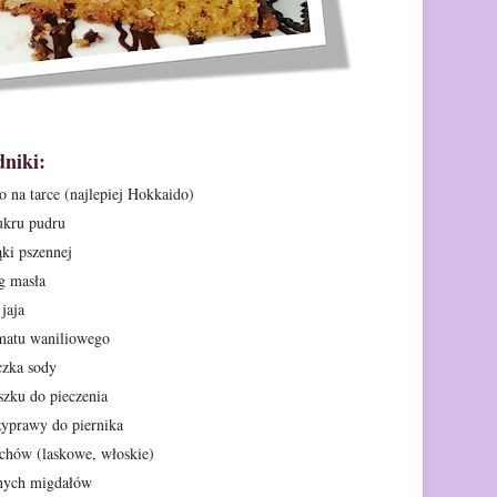
dniki:
 na tarce (najlepiej
Hokkaido)
ukru pudru
ki pszennej
g masła
 jaja
omatu waniliowego
czka sody
szku do pieczenia
yprawy do piernika
echów
(laskowe, włoskie)
onych migdałów