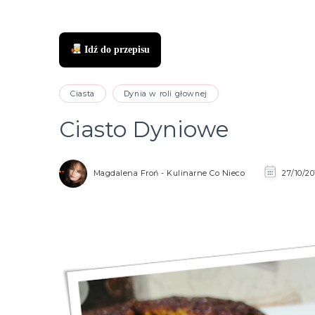
Idź do przepisu
zukaj
Ciasta
Dynia w roli głownej
Ciasto Dyniowe
Magdalena Froń - Kulinarne Co Nieco
27/10/20