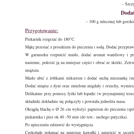
– Szczy
Doda
– 100 g mlecznej lub gorzki
Przygotowanie:
Piekarnik rozgrzać do 180
°C
.
Mąkę przesiać z proszkiem do pieczenia i sodą. Dodać przypra
W garnuszku rozpuścić masło, dodać aromat waniliowy i prz
nasienne, pokroić ją na
mniejsze części i obrać ze skórki. Zetr
miąższu.
Masło ubić z żółtkami mikserem i dodać suchą mieszankę
(mą
Dodać miąższ z
dyni oraz zmielone migdały i orzechy, wymies
Delikatnie przy pomocy łyżki lub łopatki (w
przynajmniej trzec
składniki dokładnie się połączyły i powstała jednolita masa.
Okrągłą blachę o
Ø
26 cm wyłożyć papierem do pieczenia
(spó
piekarnika
i piez ok 40 -50 min (do tzw.: suchego patyczka).
Po upieczeniu odstawić do wystygnięcia.
Czekoladę połamać na mniejsze kawałki i umieścić w szczel