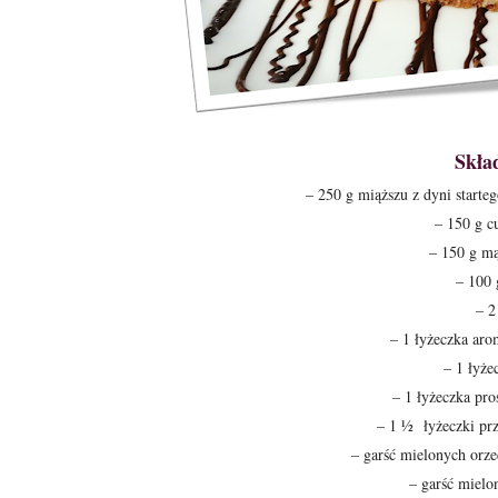
Skła
– 250 g miąższu z dyni startego
– 150 g c
– 150 g mą
– 100 
– 2
– 1 łyżeczka ar
– 1 łyże
– 1 łyżeczka pro
– 1 ½
łyżeczki
prz
– garść mielonych orz
– garść miel