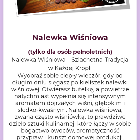
Nalewka
Wiśniowa
(tylko
dla osób pełnoletnich)
Nalewka Wiśniowa – Szlachetna Tradycja
w Każdej Kropli
Wyobraź sobie ciepły wieczór, gdy po
długim dniu sięgasz po kieliszek
nalewki
wiśniowej. Otwierasz butelkę, a powietrze
natychmiast wypełnia się
intensywnym
aromatem dojrzałych wiśni, głębokim i
słodko-kwaśnym. Nalewka
wiśniowa,
zwana często wiśniówką, to prawdziwe
dzieło sztuki kulinarnej, które
łączy w sobie
bogactwo owoców, aromatyczność
przypraw i kunszt domowej
produkcji.