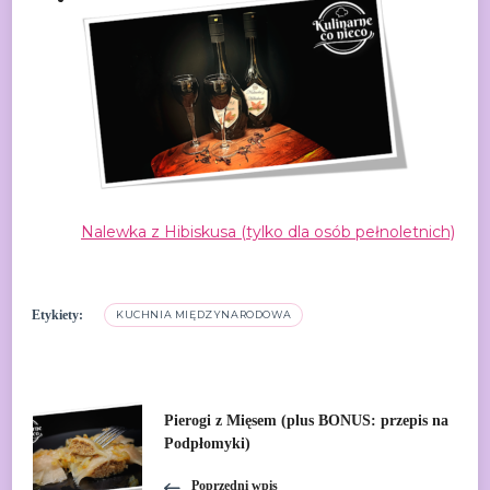
Nalewka z Hibiskusa (tylko dla osób pełnoletnich)
Etykiety:
KUCHNIA MIĘDZYNARODOWA
Nawigacja
Pierogi z Mięsem (plus BONUS: przepis na
Podpłomyki)
wpisu
Poprzedni wpis