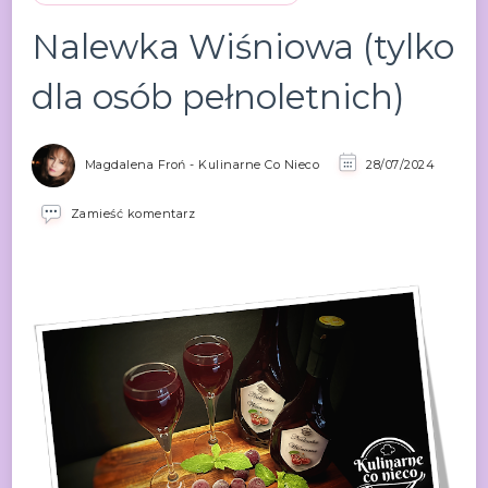
Nalewka Wiśniowa (tylko
dla osób pełnoletnich)
Magdalena Froń - Kulinarne Co Nieco
28/07/2024
we
Zamieść komentarz
wpisie
Nalewka
Wiśniowa
(tylko
dla
osób
pełnoletnich)