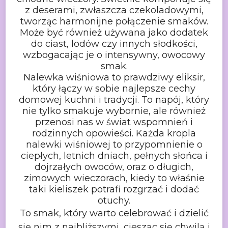
z deserami, zwłaszcza czekoladowymi,
tworząc harmonijne
połączenie smaków.
Może być również używana jako dodatek
do ciast, lodów czy
innych słodkości,
wzbogacając je o intensywny, owocowy
smak.
Nalewka wiśniowa to prawdziwy eliksir,
który łączy w sobie najlepsze cechy
domowej kuchni i tradycji. To napój, który
nie tylko smakuje wybornie, ale
również
przenosi nas w świat wspomnień i
rodzinnych opowieści. Każda kropla
nalewki wiśniowej to przypomnienie o
ciepłych, letnich dniach, pełnych słońca i
dojrzałych owoców, oraz o długich,
zimowych wieczorach, kiedy to właśnie
taki
kieliszek potrafi rozgrzać i dodać
otuchy.
To smak, który warto celebrować i dzielić
się nim z najbliższymi, ciesząc
się chwilą i