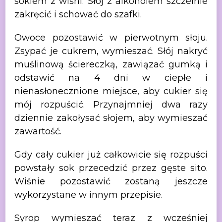
sokiem z
wiśni. Słój z alkoholem szczelnie
zakręcić i schować do szafki.
Owoce
pozostawić w pierwotnym słoju.
Zsypać je cukrem, wymieszać. Słój nakryć
muślinową ściereczką, zawiązać gumką i
odstawić na 4 dni w ciepłe i
nienasłonecznione
miejsce, aby cukier się
mój rozpuścić. Przynajmniej dwa razy
dziennie zakołysać
słojem, aby wymieszać
zawartość.
Gdy
cały cukier już całkowicie się rozpuści
powstały sok przecedzić przez gęste
sito.
Wiśnie pozostawić zostaną jeszcze
wykorzystane w innym przepisie.
Syrop
wymieszać teraz z wcześniej