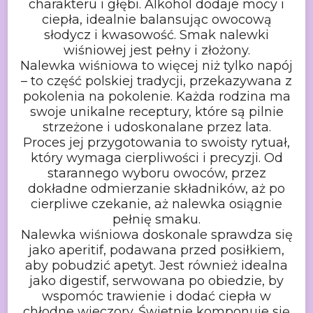
charakteru i głębi. Alkohol dodaje mocy i
ciepła, idealnie balansując owocową
słodycz i kwasowość. Smak nalewki
wiśniowej
jest pełny i złożony.
Nalewka wiśniowa to więcej niż tylko napój
– to część polskiej tradycji,
przekazywana z
pokolenia na pokolenie. Każda rodzina ma
swoje unikalne
receptury, które są pilnie
strzeżone i udoskonalane przez lata.
Proces jej
przygotowania to swoisty rytuał,
który wymaga cierpliwości i precyzji. Od
starannego wyboru owoców, przez
dokładne odmierzanie składników, aż po
cierpliwe czekanie, aż nalewka osiągnie
pełnię smaku.
Nalewka wiśniowa doskonale sprawdza się
jako aperitif, podawana przed
posiłkiem,
aby pobudzić apetyt. Jest również idealna
jako digestif, serwowana
po obiedzie, by
wspomóc trawienie i dodać ciepła w
chłodne wieczory. Świetnie
komponuje się