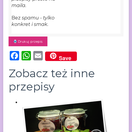
maila.
Bez
spamu - tylko
konkret i smak.
Drukuj przepis
Facebook
WhatsApp
Email
Save
Zobacz też inne
przepisy