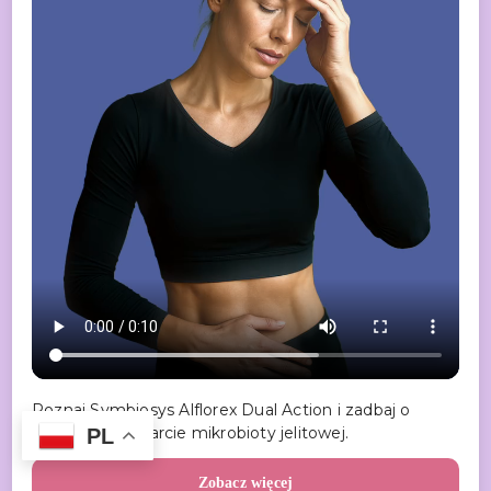
Poznaj Symbiosys Alflorex Dual Action i zadbaj o
codzienne wsparcie mikrobioty jelitowej.
PL
Zobacz więcej