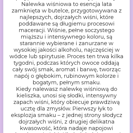
Nalewka wiśniowa to esencja lata
zamknięta w butelce, przygotowywana z
najlepszych, dojrzałych wiśni, które
poddawane są długiemu procesowi
maceracji.
Wiśnie, pełne soczystego
miąższu i intensywnego koloru, są
starannie wybierane
i zanurzane w
wysokiej jakości alkoholu, najczęściej w
wódce lub spirytusie.
Proces ten trwa kilka
tygodni, podczas których owoce oddają
cały swój smak,
aromat i barwę, tworząc
napój o głębokim, rubinowym kolorze i
bogatym, pełnym
smaku.
Kiedy nalewasz nalewkę wiśniową do
kieliszka, unosi się słodki, intensywny
zapach wiśni, który obiecuje prawdziwą
ucztę dla zmysłów. Pierwszy łyk to
eksplozja smaku – z jednej strony słodycz
dojrzałych wiśni, z drugiej delikatna
kwasowość, która nadaje napojowi