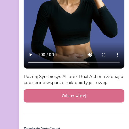
Poznaj Symbiosys Alflorex Dual Action i zadbaj o
codzienne wsparcie mikrobioty jelitowej.
Zobacz więcej
Przepisy do Ninja Creami