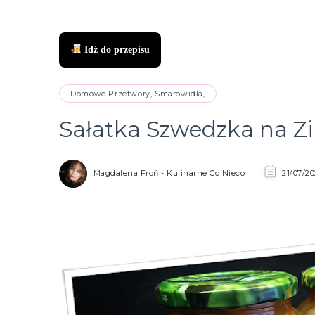
Idź do przepisu
zukaj
Domowe Przetwory, Smarowidła,
Sałatka Szwedzka na Z
Magdalena Froń - Kulinarne Co Nieco
21/07/2