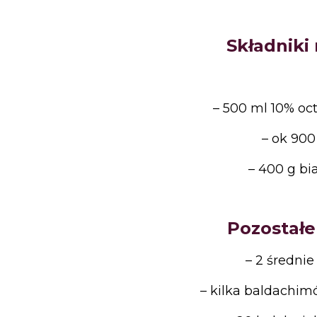
Składniki
– 500
ml 10% oc
– ok
900
– 400
g bi
Pozostałe
– 2
średnie
– kilka
baldachimó