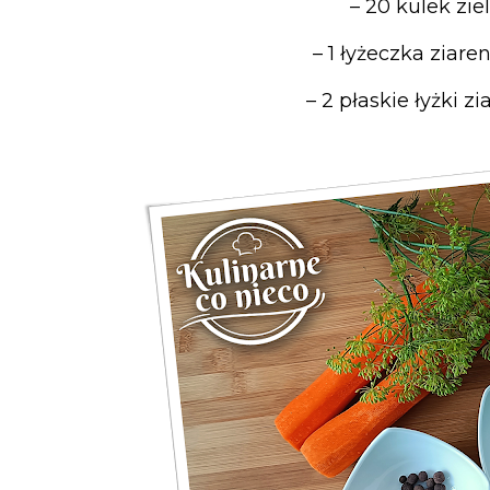
– 20
kulek zie
– 1
łyżeczka ziare
– 2
płaskie łyżki zi