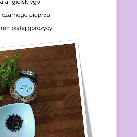
la angielskiego
n czarnego pieprzu
aren białej gorczycy