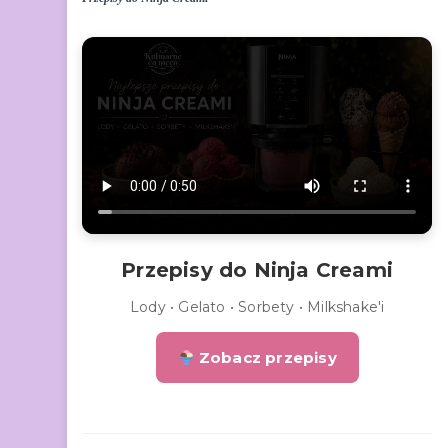
Przepisy do Ninja Creami
Lody • Gelato • Sorbety • Milkshake'i
Zobacz przepisy