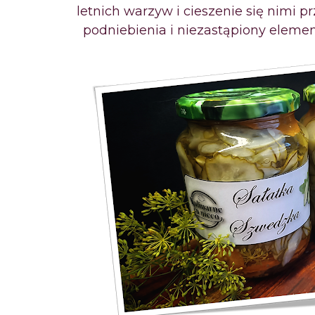
letnich warzyw i
cieszenie się nimi p
podniebienia i
niezastąpiony element