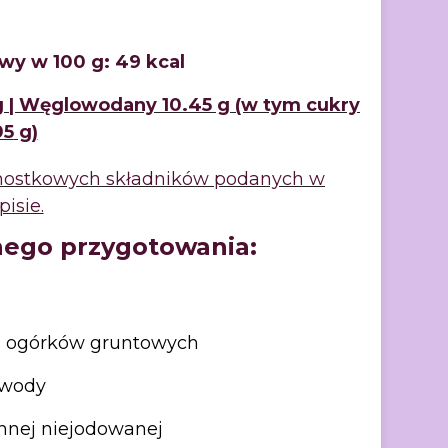
wy w 100 g: 49 kcal
 g | Węglowodany 10.45 g (w tym cukry
05
g)
dnostkowych
składników podanych w
pisie.
ego przygotowania:
h ogórków gruntowych
 wody
nnej niejodowanej