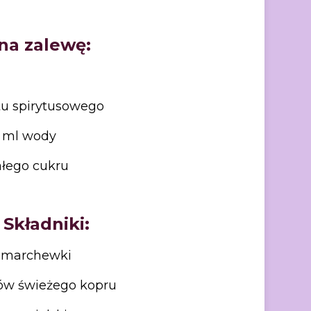
na zalewę:
tu spirytusowego
 ml wody
ałego cukru
Składniki:
 marchewki
w świeżego kopru