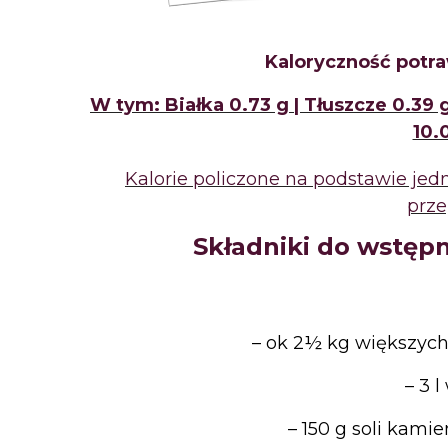
Kaloryczność
potra
W
tym: Białka 0.73 g | Tłuszcze 0.39
10.
Kalorie policzone na podstawie je
prze
Składniki
do wstępn
– ok 2½ kg większyc
– 3
l
– 150
g soli kamie