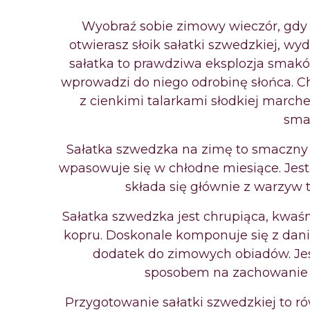
Wyobraź
sobie zimowy wieczór, gdy 
otwierasz słoik
sałatki szwedzkiej, wyd
sałatka to
prawdziwa eksplozja smaków 
wprowadzi do
niego odrobinę słońca. Ch
z cienkimi talarkami
słodkiej march
sma
Sałatka
szwedzka na zimę to smaczny i
wpasowuje
się w chłodne miesiące. Jes
składa się
głównie z warzyw t
Sałatka
szwedzka jest chrupiąca, kwaś
kopru.
Doskonale komponuje się z dani
dodatek do
zimowych obiadów. Jest
sposobem na zachowanie
Przygotowanie
sałatki szwedzkiej to r